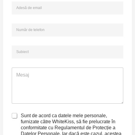
E
ș
m
i
a
p
i
r
N
l
e
u
*
n
m
u
ă
m
S
r
e
u
d
b
e
i
t
M
e
e
e
c
l
s
t
e
a
f
j
o
n
C
Sunt de acord ca datele mele personale,
h
furnizate către WhiteKiss, să fie prelucrate în
e
conformitate cu Regulamentul de Protecție a
c
Datelor Personale. Iar dacă este cazul, acestea