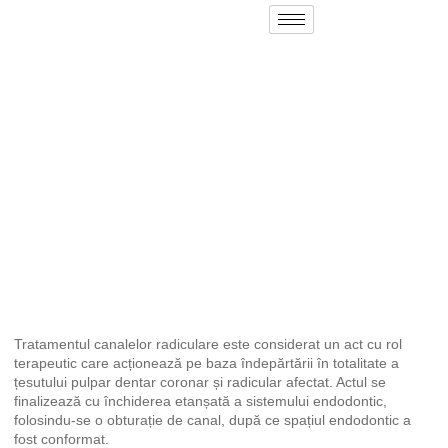
Tratamentul canalelor
radiculare
Tratamentul canalelor radiculare este considerat un act cu rol
terapeutic care acționează pe baza îndepărtării în totalitate a
țesutului pulpar dentar coronar și radicular afectat. Actul se
finalizează cu închiderea etanșată a sistemului endodontic,
folosindu-se o obturație de canal, după ce spațiul endodontic a
fost conformat.