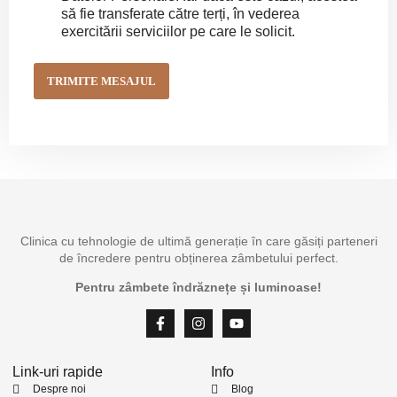
k
să fie transferate către terți, în vederea
b
exercitării serviciilor pe care le solicit.
o
x
e
TRIMITE MESAJUL
s
Clinica cu tehnologie de ultimă generație în care găsiți parteneri
de încredere pentru obținerea zâmbetului perfect.
Pentru zâmbete îndrăznețe și luminoase!
Link-uri rapide
Info
Despre noi
Blog