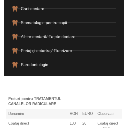
Carii dentare
Stomatologie pentru copii
Albire dentară/ Fațete dentare
Periaj și detartraj/ Fluorizare
Parodontologie
Preturi pentru TRATAMENTUL
CANALELOR RADICULARE
Denumire
RON
EURO
Observatii
Coafaj direct
130
26
Coafaj direct