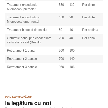
Tratament endodontic -
550
110
Per dinte
Microscop/ premolar
Tratament endodontic -
450
90
Per dinte
Microscop/ grup frontal
Tratament hidroxid de calciu
80
16
Per sedinta
Obturatie canal prin condensare
200
40
Per canal
verticala la cald (Beefill)
Retratament 1 canal
500
100
Retratament 2 canale
700
140
Retratament 3 canale
930
186
CONTACTEAZĂ-NE
Ia legătura cu noi