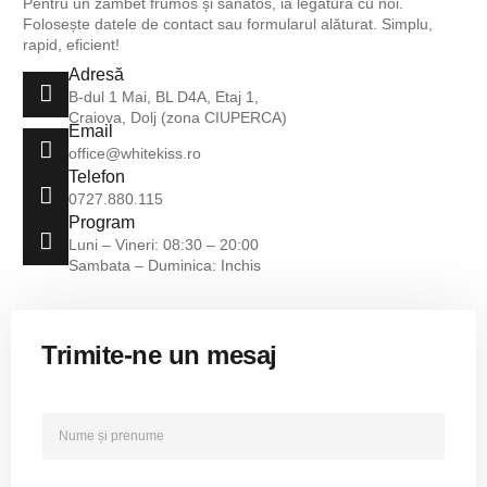
Pentru un zâmbet frumos și sănătos, ia legătura cu noi.
Folosește datele de contact sau formularul alăturat. Simplu,
rapid, eficient!
Adresă
B-dul 1 Mai, BL D4A, Etaj 1,
Craiova, Dolj (zona CIUPERCA)
Email
office@whitekiss.ro
Telefon
0727.880.115
Program
Luni – Vineri: 08:30 – 20:00
Sambata – Duminica: Inchis
Trimite-ne un mesaj
N
u
m
e