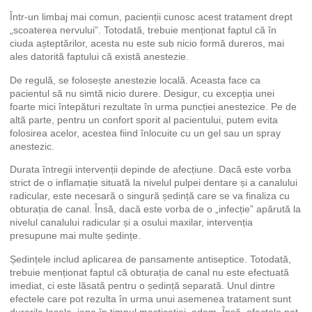
Într-un limbaj mai comun, pacienții cunosc acest tratament drept
„scoaterea nervului”. Totodată, trebuie menționat faptul că în
ciuda așteptărilor, acesta nu este sub nicio formă dureros, mai
ales datorită faptului că există anestezie.
De regulă, se folosește anestezie locală. Aceasta face ca
pacientul să nu simtă nicio durere. Desigur, cu excepția unei
foarte mici întepături rezultate în urma puncției anestezice. Pe de
altă parte, pentru un confort sporit al pacientului, putem evita
folosirea acelor, acestea fiind înlocuite cu un gel sau un spray
anestezic.
Durata întregii intervenții depinde de afecțiune. Dacă este vorba
strict de o inflamație situată la nivelul pulpei dentare și a canalului
radicular, este necesară o singură ședință care se va finaliza cu
obturația de canal. Însă, dacă este vorba de o „infecție” apărută la
nivelul canalului radicular și a osului maxilar, intervenția
presupune mai multe ședințe.
Ședințele includ aplicarea de pansamente antiseptice. Totodată,
trebuie menționat faptul că obturația de canal nu este efectuată
imediat, ci este lăsată pentru o ședință separată. Unul dintre
efectele care pot rezulta în urma unui asemenea tratament sunt
durerile locale, jena în timpul masticatiei, edem. Însă, efectele pot