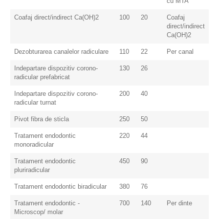
cu MTA
Coafaj direct/indirect Ca(OH)2
100
20
Coafaj
direct/indirect
Ca(OH)2
Dezobturarea canalelor radiculare
110
22
Per canal
Indepartare dispozitiv corono-
130
26
radicular prefabricat
Indepartare dispozitiv corono-
200
40
radicular turnat
Pivot fibra de sticla
250
50
Tratament endodontic
220
44
monoradicular
Tratament endodontic
450
90
pluriradicular
Tratament endodontic biradicular
380
76
Tratament endodontic -
700
140
Per dinte
Microscop/ molar