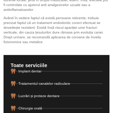
fi controlate cu ajutorul anti analgezicelor uzuale sau a
antiinflamatoarelor.
Având în vedere faptul că există persoane reticente, trebuie
precizat faptul că un tratament endodontic corect efectuat se
dovedește rezistent. Există însă riscul apariției unei fracturi
verticale, din cauza țesuturilor dure rămase prin evoluția cariei.
Drept urmare, se recomandă aplicarea de coroane de înveliș
fizionomice sau metalice
Toate serviciile
Implant dentar
Tratamentul canalelor radiculare
Lucrări și proteze dentare
Chirurgie orală