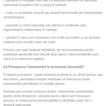
– pacienți cu multiple carii sau cu afecțiuni dentare ce necesită
intervenții complexe într-o singură ședință;
– copii cu anxietate severă sau teamă accentuată de tratamentele
stomatologice;
– pacienți cu nevoi speciale sau afecțiuni medicale care
îngreunează colaborarea în cabinet;
– situații în care sunt necesare mai multe proceduri și se dorește
evitarea unui număr mare de vizite.
Fiecare caz este evaluat individual, iar recomandarea pentru
anestezie generală este făcută doar atunci când beneficiile sunt
clare și în interesul copilului.
Ce Presupune Tratamentul în Anestezie Generală?
În timpul procedurii, copilul doarme profund și nu simte durere sau
disconfort, permițând echipei medicale să efectueze toate
tratamentele planificate în condiții optime.
Acestea pot include tratarea cariilor, tratamente endodontice
pentru dinții temporari, extracții atunci când sunt necesare,
precum și restaurarea funcționalității și sănătății orale într-o
singură intervenție.