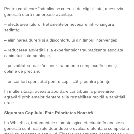
Pentru copiii care îndeplinesc criteriile de eligibilitate, anestezia
generală oferă numeroase avantaje:
– efectuarea tuturor tratamentelor necesare într-o singură
ședință;
– eliminarea durerii și a disconfortului din timpul intervenției;
– reducerea anxietății și a experiențelor traumatizante asociate
cabinetului stomatologic;
– posibilitatea realizării unor tratamente complexe în condiții
optime de precizie;
– un confort sporit atât pentru copil, cât și pentru părinți.
În multe situații, această abordare contribuie la prevenirea
agravării problemelor dentare și la restabilirea rapidă a sănătății
orale.
Siguranța Copilului Este Prioritatea Noastră
La WhiteKiss, tratamentele stomatologice efectuate în anestezie
generală sunt realizate doar după o evaluare atentă și completă a
stării de sănătate a copilului. Fiecare pacient este consultat de un