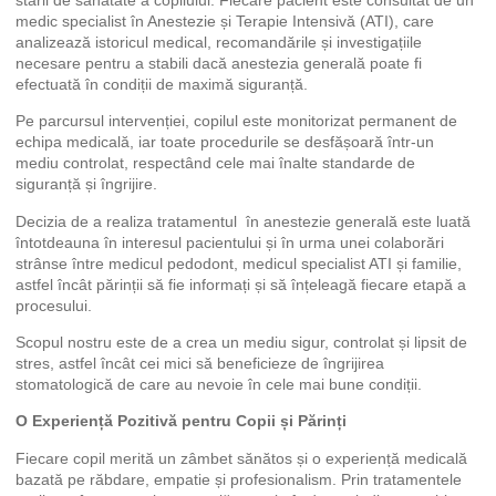
medic specialist în Anestezie și Terapie Intensivă (ATI), care
analizează istoricul medical, recomandările și investigațiile
necesare pentru a stabili dacă anestezia generală poate fi
efectuată în condiții de maximă siguranță.
Pe parcursul intervenției, copilul este monitorizat permanent de
echipa medicală, iar toate procedurile se desfășoară într-un
mediu controlat, respectând cele mai înalte standarde de
siguranță și îngrijire.
Decizia de a realiza tratamentul în anestezie generală este luată
întotdeauna în interesul pacientului și în urma unei colaborări
strânse între medicul pedodont, medicul specialist ATI și familie,
astfel încât părinții să fie informați și să înțeleagă fiecare etapă a
procesului.
Scopul nostru este de a crea un mediu sigur, controlat și lipsit de
stres, astfel încât cei mici să beneficieze de îngrijirea
stomatologică de care au nevoie în cele mai bune condiții.
O Experiență Pozitivă pentru Copii și Părinți
Fiecare copil merită un zâmbet sănătos și o experiență medicală
bazată pe răbdare, empatie și profesionalism. Prin tratamentele