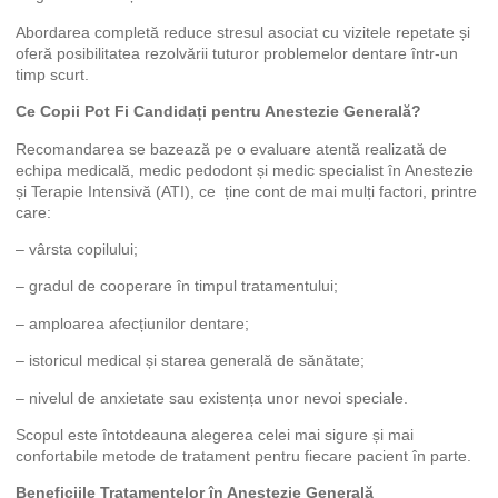
Abordarea completă reduce stresul asociat cu vizitele repetate și
oferă posibilitatea rezolvării tuturor problemelor dentare într-un
timp scurt.
Ce Copii Pot Fi Candidați pentru Anestezie Generală?
Recomandarea se bazează pe o evaluare atentă realizată de
echipa medicală, medic pedodont și medic specialist în Anestezie
și Terapie Intensivă (ATI), ce ține cont de mai mulți factori, printre
care:
– vârsta copilului;
– gradul de cooperare în timpul tratamentului;
– amploarea afecțiunilor dentare;
– istoricul medical și starea generală de sănătate;
– nivelul de anxietate sau existența unor nevoi speciale.
Scopul este întotdeauna alegerea celei mai sigure și mai
confortabile metode de tratament pentru fiecare pacient în parte.
Beneficiile Tratamentelor în Anestezie Generală