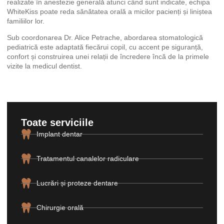
realizate în anestezie generală atunci când sunt indicate, echipa
WhiteKiss poate reda sănătatea orală a micilor pacienți și liniștea
familiilor lor.
Sub coordonarea Dr. Alice Petrache, abordarea stomatologică
pediatrică este adaptată fiecărui copil, cu accent pe siguranță,
confort și construirea unei relații de încredere încă de la primele
vizite la medicul dentist.
Toate serviciile
Implant dentar
Tratamentul canalelor radiculare
Lucrări și proteze dentare
Chirurgie orală