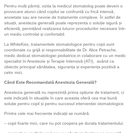
Pentru mulți părinți, vizita la medicul stomatolog poate deveni o
provocare atunci când copilul se confruntă cu frică intensă,
anxietate sau are nevoie de tratamente complexe. În astfel de
situații, anestezia generală poate reprezenta o soluție sigură și
eficientă, permițând realizarea tuturor procedurilor necesare într-
un mediu controlat și confortabil.
La WhiteKiss, tratamentele stomatologice pentru copii sunt
coordonate cu grijă și responsabilitate de Dr. Alice Petrache,
medic dedicat stomatologiei pediatrice,in colaborare cu un medic
specialist în Anestezie și Terapie Intensivă (ATI), având ca
obiectiv principal sănătatea, siguranța și experiența pozitivă a
celor mici.
Când Este Recomandată Anestezia Generală?
Anestezia generală nu reprezintă prima opțiune de tratament, ci
este indicată în situațiile în care aceasta oferă cea mai bună
soluție pentru copil și pentru succesul intervenției stomatologice.
Printre cele mai frecvente indicații se numără:
– copii foarte mici, care nu pot coopera pe durata tratamentului;