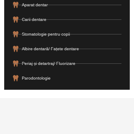
Aparat dentar
Carii dentare
Stomatologie pentru copii
Albire dentară/ Fațete dentare
Periaj și detartraj/ Fluorizare
Parodontologie