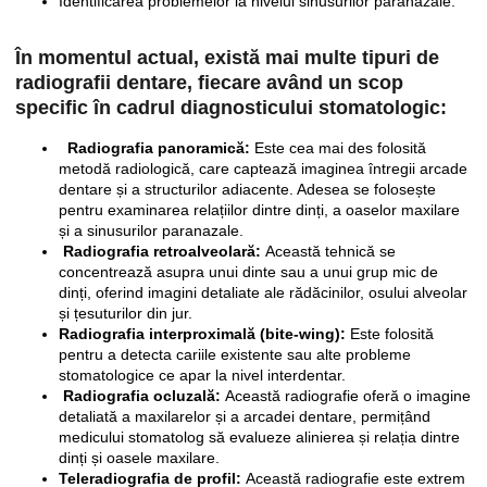
Identificarea problemelor la nivelul sinusurilor paranazale.
În momentul actual, există mai multe tipuri de
radiografii dentare, fiecare având un scop
specific în cadrul diagnosticului stomatologic:
Radiografia panoramică:
Este cea mai des folosită
metodă radiologică, care captează imaginea întregii arcade
dentare și a structurilor adiacente. Adesea se folosește
pentru examinarea relațiilor dintre dinți, a oaselor maxilare
și a sinusurilor paranazale.
Radiografia retroalveolară:
Această tehnică se
concentrează asupra unui dinte sau a unui grup mic de
dinți, oferind imagini detaliate ale rădăcinilor, osului alveolar
și țesuturilor din jur.
Radiografia interproximală (bite-wing):
Este folosită
pentru a detecta cariile existente sau alte probleme
stomatologice ce apar la nivel interdentar.
Radiografia ocluzală:
Această radiografie oferă o imagine
detaliată a maxilarelor și a arcadei dentare, permițând
medicului stomatolog să evalueze alinierea și relația dintre
dinți și oasele maxilare.
Teleradiografia de profil:
Această radiografie este extrem