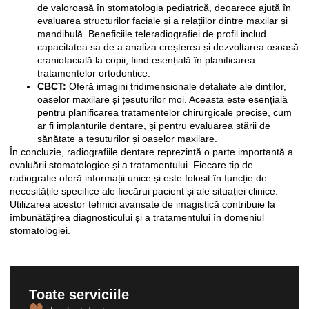
de valoroasă în stomatologia pediatrică, deoarece ajută în
evaluarea structurilor faciale și a relațiilor dintre maxilar și
mandibulă. Beneficiile teleradiografiei de profil includ
capacitatea sa de a analiza creșterea și dezvoltarea osoasă
craniofacială la copii, fiind esențială în planificarea
tratamentelor ortodontice.
CBCT:
Oferă imagini tridimensionale detaliate ale dinților,
oaselor maxilare și țesuturilor moi. Aceasta este esențială
pentru planificarea tratamentelor chirurgicale precise, cum
ar fi implanturile dentare, și pentru evaluarea stării de
sănătate a țesuturilor și oaselor maxilare.
În concluzie, radiografiile dentare reprezintă o parte importantă a
evaluării stomatologice și a tratamentului. Fiecare tip de
radiografie oferă informații unice și este folosit în funcție de
necesitățile specifice ale fiecărui pacient și ale situației clinice.
Utilizarea acestor tehnici avansate de imagistică contribuie la
îmbunătățirea diagnosticului și a tratamentului în domeniul
stomatologiei.
Toate serviciile