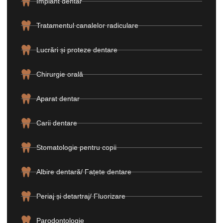
Implant dentar
Tratamentul canalelor radiculare
Lucrări și proteze dentare
Chirurgie orală
Aparat dentar
Carii dentare
Stomatologie pentru copii
Albire dentară/ Fațete dentare
Periaj și detartraj/ Fluorizare
Parodontologie