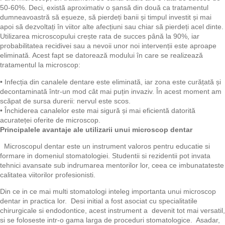
50-60%. Deci, există aproximativ o șansă din două ca tratamentul
dumneavoastră să eșueze, să pierdeți banii și timpul investit și mai
apoi să dezvoltați în viitor alte afecțiuni sau chiar să pierdeți acel dinte.
Utilizarea microscopului crește rata de succes până la 90%, iar
probabilitatea recidivei sau a nevoii unor noi intervenții este aproape
eliminată. Acest fapt se datorează modului în care se realizează
tratamentul la microscop:
•
Infecția din canalele dentare este eliminată, iar zona este curățată și
decontaminată într-un mod cât mai puțin invaziv. În acest moment am
scăpat de sursa durerii: nervul este scos.
•
Închiderea canalelor este mai sigură și mai eficientă datorită
acurateței oferite de microscop.
Principalele avantaje ale utilizarii unui microscop dentar
Microscopul dentar este un instrument valoros pentru educatie si
formare in domeniul stomatologiei. Studentii si rezidentii pot invata
tehnici avansate sub indrumarea mentorilor lor, ceea ce imbunatateste
calitatea viitorilor profesionisti.
Din ce in ce mai multi stomatologi inteleg importanta unui microscop
dentar in practica lor. Desi initial a fost asociat cu specialitatile
chirurgicale si endodontice, acest instrument a devenit tot mai versatil,
si se foloseste intr-o gama larga de proceduri stomatologice. Asadar,