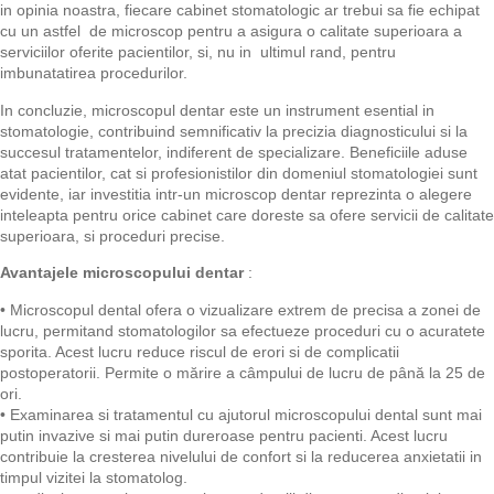
in opinia noastra, fiecare cabinet stomatologic ar trebui sa fie echipat
cu un astfel de microscop pentru a asigura o calitate superioara a
serviciilor oferite pacientilor, si, nu in ultimul rand, pentru
imbunatatirea procedurilor.
In concluzie, microscopul dentar este un instrument esential in
stomatologie, contribuind semnificativ la precizia diagnosticului si la
succesul tratamentelor, indiferent de specializare. Beneficiile aduse
atat pacientilor, cat si profesionistilor din domeniul stomatologiei sunt
evidente, iar investitia intr-un microscop dentar reprezinta o alegere
inteleapta pentru orice cabinet care doreste sa ofere servicii de calitate
superioara, si proceduri precise.
Avantajele microscopului dentar
:
•
Microscopul dental ofera o vizualizare extrem de precisa a zonei de
lucru, permitand stomatologilor sa efectueze proceduri cu o acuratete
sporita. Acest lucru reduce riscul de erori si de complicatii
postoperatorii. Permite o mărire a câmpului de lucru de până la 25 de
ori.
•
Examinarea si tratamentul cu ajutorul microscopului dental sunt mai
putin invazive si mai putin dureroase pentru pacienti. Acest lucru
contribuie la cresterea nivelului de confort si la reducerea anxietatii in
timpul vizitei la stomatolog.