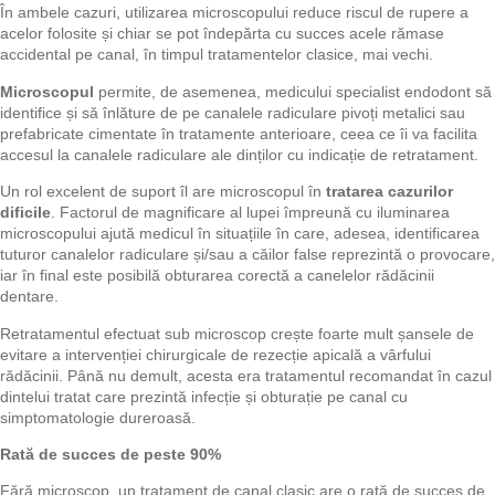
În ambele cazuri, utilizarea microscopului reduce riscul de rupere a
acelor folosite și chiar se pot îndepărta cu succes acele rămase
accidental pe canal, în timpul tratamentelor clasice, mai vechi.
Microscopul
permite, de asemenea, medicului specialist endodont să
identifice și să înlăture de pe canalele radiculare pivoți metalici sau
prefabricate cimentate în tratamente anterioare, ceea ce îi va facilita
accesul la canalele radiculare ale dinților cu indicație de retratament.
Un rol excelent de suport îl are microscopul în
tratarea cazurilor
dificile
. Factorul de magnificare al lupei împreună cu iluminarea
microscopului ajută medicul în situațiile în care, adesea, identificarea
tuturor canalelor radiculare și/sau a căilor false reprezintă o provocare,
iar în final este posibilă obturarea corectă a canelelor rădăcinii
dentare.
Retratamentul efectuat sub microscop crește foarte mult șansele de
evitare a intervenției chirurgicale de rezecție apicală a vârfului
rădăcinii. Până nu demult, acesta era tratamentul recomandat în cazul
dintelui tratat care prezintă infecție și obturație pe canal cu
simptomatologie dureroasă.
Rată de succes de p
este
90%
Fără microscop, un tratament de canal clasic are o rată de succes de