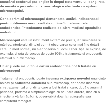
crescând confortul pacienților în timpul tratamentului, dar și rata
de reușită a procedurilor stomatologice efectuate cu ajutorul
microscopului.
Considerăm că microscopul dentar este, astăzi, indispensabil
pentru obținerea unor rezultate optime în tratamentele
endodontice, întotdeauna realizate de către medicul specialist
endodont.
Microscopul
este un instrument extrem de precis, iar iluminarea și
mărirea interiorului dintelui permit observarea celor mai fine detalii
care, în mod normal, nu s-ar observa cu ochiul liber. Așa se explică, de
exemplu, și rata de succes de peste 90% a tratamentului endodontic
efectuat sub microscop.
Chiar și cele mai dificile cazuri endodontice pot fi tratate cu
microscopul
Tratamentul endodontic poate însemna
ext
irparea
nervului
unui dinte
bolnav
și obturarea canalelor
sub microscop, dar poate însemna
și
retratamentul
unui dinte care a fost tratat și care, după o anumită
perioadă, prezintă o simptomatologie cu sau fără durere, însă cu o
infecție la vârful rădăcinii, observabilă doar la radiografie sau
computerul tomograf.