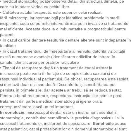
•
medicul stomatolog poate observa detalii din structura dintelui, pe
care nu le poate vedea cu ochiul liber
•
Calitatea actului terapeutic este superior celui realizat
fără microscop, iar stomatologii pot identifica problemele in stadii
incipiente, ceea ce permite interventii mai putin invazive si tratamente
mai eficiente. Aceasta duce la o imbunatatire a prognosticului pentru
pacienti.
•
In cazul cariilor dentare țesuturile dentare alterate sunt îndepărtate în
totalitate
•
In cazul tratamentului de îndepărtare al nervului datorită vizibilității
există numeroase avantaje (identificarea orificiilor de intrare în
canale, identificarea perforatiilor radiculare
•
Timpul de recuperare după un tratament de canal asistat la
microscop poate varia în funcție de complexitatea cazului și de
răspunsul individual al pacientului. De obicei, recuperarea este rapidă
și durează doar o zi sau două. Disconfortul și sensibilitatea pot
persista în primele zile, dar acestea ar trebui să se reducă treptat.
Pentru o bună recuperare, respectarea instrucțiunilor primite post-
tratament din partea medicul stomatolog și igiena orală
corespunzătoare joacă un rol important.
In concluzie
, microscopul dentar este un instrument esential in
stomatologie, contribuind semnificativ la precizia diagnosticului si la
succesul tratamentelor, indiferent de specializare.
Beneficiile
aduse
atat pacientilor, cat si profesionistilor din domeniul stomatologiei sunt